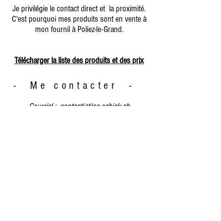
Je privilégie le contact direct et la proximité.
C'est pourquoi mes produits sont en vente à
mon fournil à Poliez-le-Grand.
Télécharger la liste des produits et des prix
- Me contacter -
​Courriel :
contact(at)so-schick.ch
So' schick - pains & brioches au levain cuits au feu
de bois
contact@so-schick.ch
© 2023, Poliez-le-Grand, Vaud, Suisse